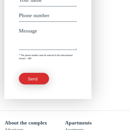
* The phone number must be entered in the international
format: +380
Send
About the complex
Apartments
Advantages
Apartments