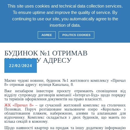
This site uses cookies and technical data collection services.
EN
To ensure uptime and improve the quality of service. By
continuing to use our site, you automatically agree to the
insertion of data.
Home
/
News
/
БУДИНОК №1 ОТРИМАВ ПОШТОВУ АДРЕСУ
AGREE
POLITICS COOKIES
БУДИНОК №1 ОТРИМАВ
ПОШТОВУ АДРЕСУ
22/02/2024
Маємо чудові новини, будинок №1 житлового комплексу «Причал
8» отримав адресу: вулиця Канальна, 8.
Вже незабаром інвестори проєкту отримають сповіщення від
відділу супроводу договорів компанії «Інтергал-Буд» щодо порядку
та термінів оформлення документів на право власності.
ЖК «Причал 8»
– це сучасний житловий комплекс на столичних
Позняках. Поруч розташоване мальовниче озеро «Корольок» з
облаштованим пляжем, набережною, алеями та альтанками для
відпочинку. Комплекс складається з двох будинків, що мають по
кілька секцій в кожному.
Щодо наявності квартир на продаж та іншу додаткову інформацію