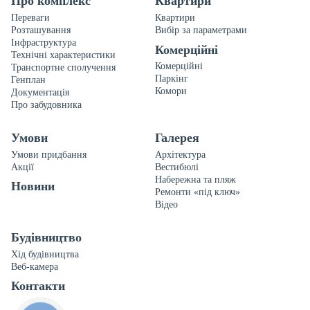
Про комплекс
Квартири
Переваги
Квартири
Розташування
Вибір за параметрами
Інфраструктура
Комерційні
Технічні характеристики
Комерційні
Транспортне сполучення
Паркінг
Генплан
Комори
Документація
Про забудовника
Умови
Галерея
Умови придбання
Архітектура
Акції
Вестибюлі
Набережна та пляж
Новини
Ремонти «під ключ»
Відео
Будівництво
Хід будівництва
Веб-камера
Контакти