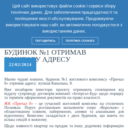
Цей сайт використовує файли cookie і сервіси збору
UA
технічних даних. Для забезпечення працездатності та
поліпшення якості обслуговування. Продовжуючи
використовувати наш сайт, ви автоматично погоджуєтеся з
використанням даних.
Головна
/
Новини
/
БУДИНОК №1 ОТРИМАВ ПОШТОВУ АДРЕСУ
ПОГОДИТИСЬ
ПОЛІТИКА COOKIES
БУДИНОК №1 ОТРИМАВ
ПОШТОВУ АДРЕСУ
22/02/2024
Маємо чудові новини, будинок №1 житлового комплексу «Причал
8» отримав адресу: вулиця Канальна, 8.
Вже незабаром інвестори проєкту отримають сповіщення від
відділу супроводу договорів компанії «Інтергал-Буд» щодо порядку
та термінів оформлення документів на право власності.
ЖК «Причал 8»
– це сучасний житловий комплекс на столичних
Позняках. Поруч розташоване мальовниче озеро «Корольок» з
облаштованим пляжем, набережною, алеями та альтанками для
відпочинку. Комплекс складається з двох будинків, що мають по
кілька секцій в кожному.
Щодо наявності квартир на продаж та іншу додаткову інформацію