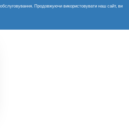
і обслуговування. Продовжуючи використовувати наш сайт, ви
Комерційні
Галерея
Новини
Контакти