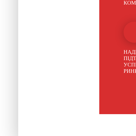
КОМ
НАД
ПІД
УСП
РИН