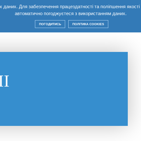
них даних. Для забезпечення працездатності та поліпшення якост
лекс
Квартири
Умови
Будівництво
Ко
автоматично погоджуєтеся з використанням даних.
ПОГОДИТИСЬ
ПОЛІТИКА COOKIES
І