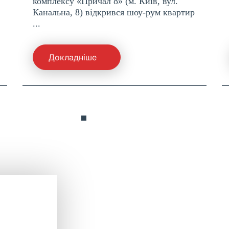
комплексу «Причал 8» (м. Київ, вул.
Канальна, 8) відкрився шоу-рум квартир
...
Докладніше