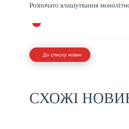
Розпочато влашутвання монолітн
До списку новин
СХОЖІ НОВИ