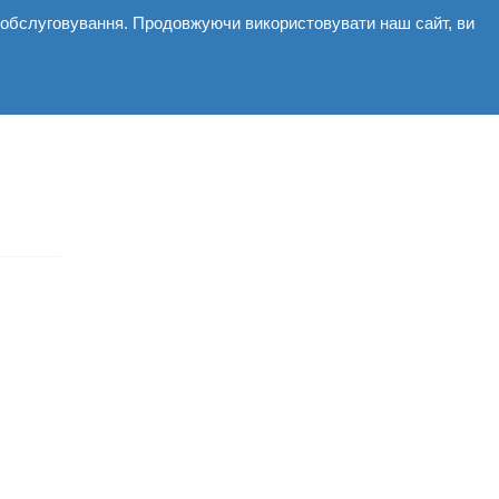
і обслуговування. Продовжуючи використовувати наш сайт, ви
мерційні
Галерея
Новини
Контакти