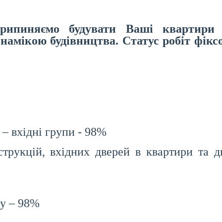
ипиняємо будувати Ваші квартири м
намікою будівництва. Статус робіт фікс
– вхідні групи - 98%
трукцій, вхідних дверей в квартири та д
у – 98%