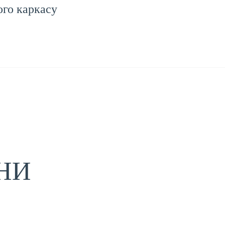
ого каркасу
НИ