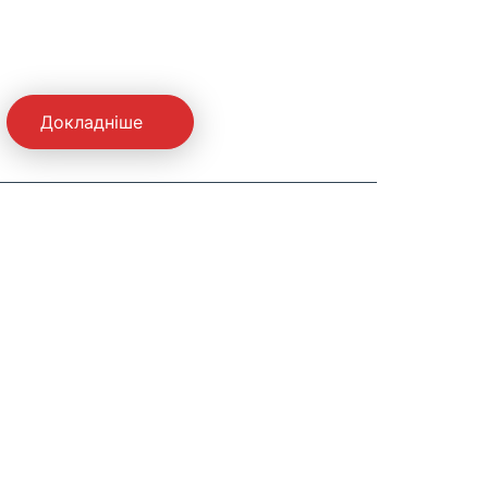
Докладніше
До