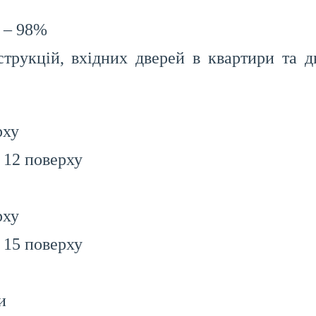
к – 98%
трукцій, вхідних дверей в квартири та д
рху
 12 поверху
рху
 15 поверху
и