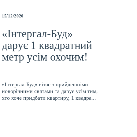
15/12/2020
02/12/2
«Інтергал-Буд»
Ди
дарує 1 квадратний
буд
метр усім охочим!
лис
«Інтергал-Буд» вітає з прийдешніми
Шановн
новорічними святами та дарує усім тим,
динамі
хто хоче придбати квартиру, 1 квадра...
листоп