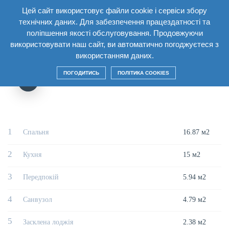
Цей сайт використовує файли cookie і сервіси збору
UA
технічних даних. Для забезпечення працездатності та
поліпшення якості обслуговування. Продовжуючи
Главная
/
Будинок
/
Секція9 Поверх17
/
Однокімнатна квартира 1В5
використовувати наш сайт, ви автоматично погоджуєтеся з
використанням даних.
ОДНОКІМНАТНА КВАРТИРА 1В5
ПОГОДИТИСЬ
ПОЛІТИКА COOKIES
1
Спальня
16.87 м2
2
Кухня
15 м2
3
Передпокій
5.94 м2
4
Санвузол
4.79 м2
5
Засклена лоджія
2.38 м2