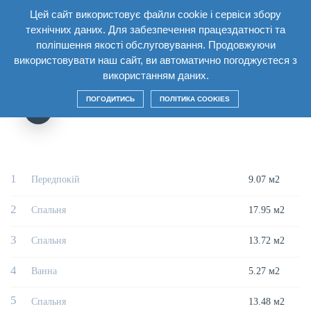
Цей сайт використовує файли cookie і сервіси збору
UA
технічних даних. Для забезпечення працездатності та
поліпшення якості обслуговування. Продовжуючи
Главная
/
Будинок
/
Секція2 Поверх2
/
Трикімнатна квартира 3A1
використовувати наш сайт, ви автоматично погоджуєтеся з
використанням даних.
ТРИКІМНАТНА КВАРТИРА 3A1
ПОГОДИТИСЬ
ПОЛІТИКА COOKIES
1
Передпокій
9.07 м2
2
Спальня
17.95 м2
3
Спальня
13.72 м2
4
Ванна
5.27 м2
5
Спальня
13.48 м2