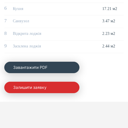
6
Кухня
17.21 м2
7
Санвузол
3.47 м2
8
Відкрита лоджія
2.23 м2
9
Засклена лоджія
2.44 м2
Завантажити PDF
Залишити заявку