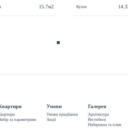
15.7м2
14.3
я
Кухня
Квартири
Умови
Галерея
Квартири
Умови придбання
Архітектура
Вибір за параметрами
Акції
Вестибюлі
Набережна та пляж