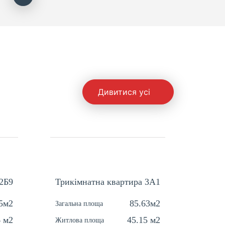
Дивитися усі
2Б9
Трикімнатна квартира 3A1
Однок
5м2
85.63м2
Загальна площа
Загальн
6 м2
45.15 м2
Житлова площа
Житлов