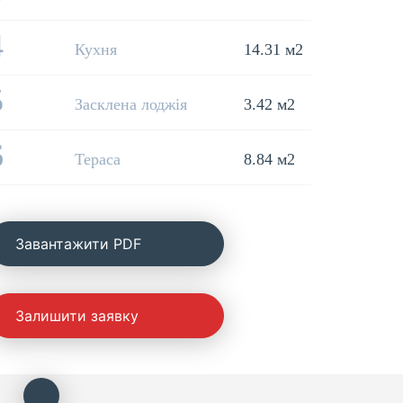
4
Кухня
14.31 м2
5
Засклена лоджія
3.42 м2
6
Тераса
8.84 м2
Завантажити PDF
Залишити заявку