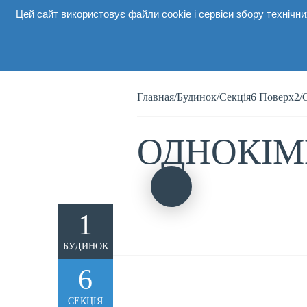
Цей сайт використовує файли cookie і сервіси збору техніч
Про
Главная
/
Будинок
/
Секція6 Поверх2
/
ОДНОКІМ
1
БУДИНОК
6
СЕКЦІЯ