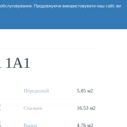
і обслуговування. Продовжуючи використовувати наш сайт, ви
Комерційні
Галерея
Новини
Контакти
 1А1
1
Передпокій
5.85 м2
2
Спальня
16.53 м2
3
Ванна
4.76 м2