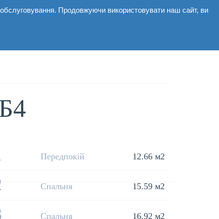
і обслуговування. Продовжуючи використовувати наш сайт, ви
мерційні
Галерея
Новини
Контакти
Б4
1
Передпокій
12.66 м2
2
Спальня
15.59 м2
3
Спальня
16.92 м2