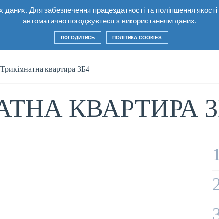
них даних. Для забезпечення працездатності та поліпшення якост
лекс
Квартири
Умови
Будівництво
Ко
автоматично погоджуєтеся з використанням даних.
ПОГОДИТИСЬ
ПОЛІТИКА COOKIES
/
Трикімнатна квартира 3Б4
АТНА КВАРТИРА 3