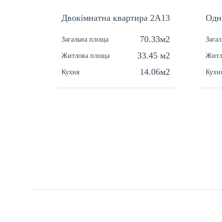
Двокімнатна квартира 2А13
Одн
70.33м2
Загальна площа
Зага
33.45 м2
Житлова площа
Житл
14.06м2
Кухня
Кухн