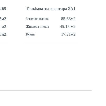
2Б9
Трикімнатна квартира 3A1
Однок
5м2
85.63м2
Загальна площа
Загальн
6 м2
45.15 м2
Житлова площа
Житлов
3м2
17.21м2
Кухня
Кухня