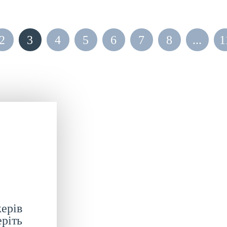
2
3
4
5
6
7
8
...
1
ерів
ріть