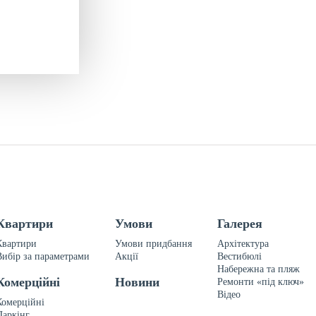
Квартири
Умови
Галерея
Квартири
Умови придбання
Архітектура
Вибір за параметрами
Акції
Вестибюлі
Набережна та пляж
Комерційні
Новини
Ремонти «під ключ»
Відео
Комерційні
Паркінг