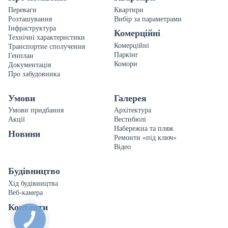
Переваги
Квартири
Розташування
Вибір за параметрами
Інфраструктура
Комерційні
Технічні характеристики
Комерційні
Транспортне сполучення
Паркінг
Генплан
Комори
Документація
Про забудовника
Умови
Галерея
Умови придбання
Архітектура
Акції
Вестибюлі
Набережна та пляж
Новини
Ремонти «під ключ»
Відео
Будівництво
Хід будівництва
Веб-камера
Контакти