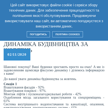
Цей сайт використовує файли cookie і сервіси збору
UA
технічних даних. Для забезпечення працездатності та
поліпшення якості обслуговування. Продовжуючи
використовувати наш сайт, ви автоматично погоджуєтеся з
використанням даних.
Головна
/
Новини
/
Динаміка будівництва за жовтень
ПОГОДИТИСЬ
ПОЛІТИКА COOKIES
ДИНАМІКА БУДІВНИЦТВА ЗА
ЖОВТЕНЬ
02/11/2020
Шановні покупці! Ваші будинки зростають просто на очах! А ми із
задоволенням щомісяця фіксуємо динаміку і ділимось інформацією
з вами!
До вашої уваги динаміка будівництва за жовтень.
Секція 1
Влаштування фасадів - 92%
Влаштування покрівлі - 97%.
Монтаж ліфтів і пусконалагоджувальні роботи - 42%
Оздоблення місць загального користування та спецприміщень -
61%
Система внутрішнього водопостачання та каналізації, опалення,
електропостачання, протипожежних систем - 41%