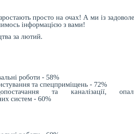
ростають просто на очах! А ми із задовол
ілимось інформацією з вами!
цтва за лютий.
альні роботи - 58%
ристування та спецприміщень - 72%
опостачання та каналізації, опале
их систем - 60%