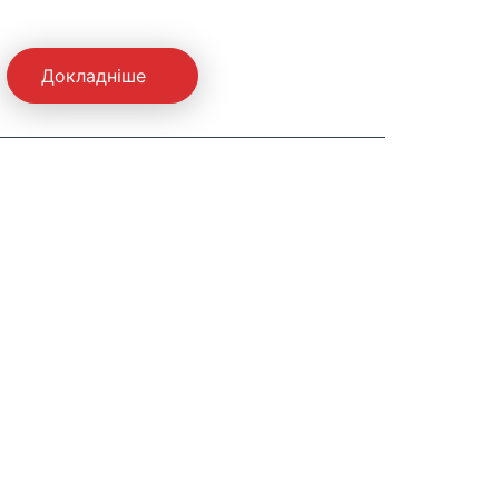
Докладніше
До