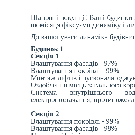
Шановні покупці! Ваші будинки з
щомісяця фіксуємо динаміку і д
До вашої уваги динаміка будівни
Будинок 1
Секція 1
Влаштування фасадів - 97%
Влаштування покрівлі - 99%
Монтаж ліфтів і пусконалагоджув
Оздоблення місць загального ко
Система внутрішнього вод
електропостачання, протипожежн
Секція 2
Влаштування покрівлі - 99%
Влаштування фасадів - 98%