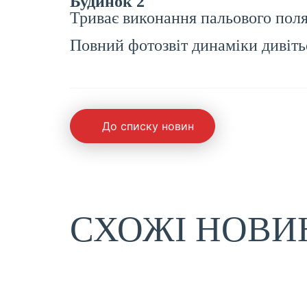
Будинок 2
Триває виконання пальового поля
Повний фотозвіт динаміки дивітьс
До списку новин
СХОЖІ НОВИ