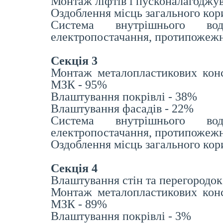
Монтаж ліфтів і пусконалагоджув
Оздоблення місць загального ко
Система внутрішнього вод
електропостачання, протипожежн
Секція 3
Монтаж металопластикових конс
МЗК - 95%
Влаштування покрівлі - 38%
Влаштування фасадів - 22%
Система внутрішнього вод
електропостачання, протипожежн
Оздоблення місць загального ко
Секція 4
Влаштування стін та перегородок
Монтаж металопластикових конс
МЗК - 89%
Влаштування покрівлі - 3%