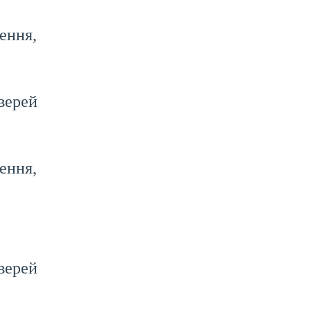
ння,
верей
ння,
верей