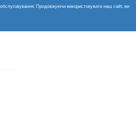
і обслуговування. Продовжуючи використовувати наш сайт, ви
мерційні
Галерея
Новини
Контакти