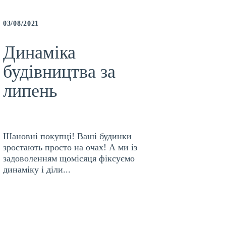
03/08/2021
31/10/2
Динаміка
ЖК
будівництва за
доє
липень
пр
Шановні покупці! Ваші будинки
Компан
зростають просто на очах! А ми із
ініціа
задоволенням щомісяця фіксуємо
купівл
динаміку і діли...
іпотек.