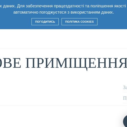
них даних. Для забезпечення працездатності та поліпшення якост
лекс
Квартири
Умови
Будівництво
Ко
автоматично погоджуєтеся з використанням даних.
ПОГОДИТИСЬ
ПОЛІТИКА COOKIES
ВЕ ПРИМІЩЕННЯ 
З
П