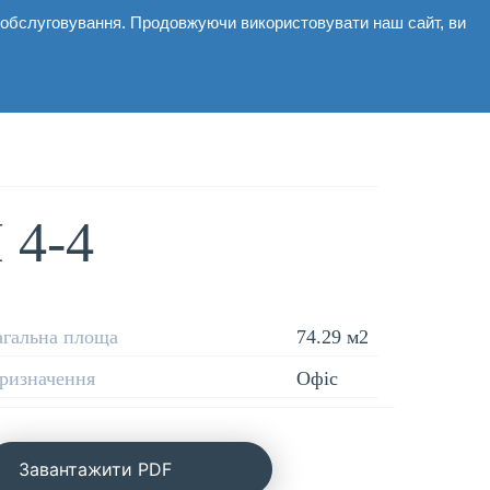
і обслуговування. Продовжуючи використовувати наш сайт, ви
мерційні
Галерея
Новини
Контакти
4-4
агальна площа
74.29 м2
ризначення
Офіс
Завантажити PDF