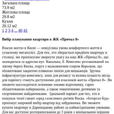
Загальна площа
73.9 м2
Житлова площа
29.8 м2
Кухня
20.12 м2
1
2
3
4
...
40
41
Вибір планування квартири в ЖК «Причал 8»
Власне житло в Києві — невід'ємна умова комфортного життя в
сучасному мегаполісі. Для тих, хто збирається придбати квартиру в
столиці, ми пропонуємо звернути увагу на наш ЖК «Причал 8», що
знаходиться за адресою вул. Канальна, 8. Комплекс розташований на
лівому березі Києва, поруч з мальовничим озером Корольок, що
облаштоване закритою пляжною лінією для мешканців. Зручна
інфраструктура комплексу, зони для релаксу та велика кількість місць
для паркінгу стануть доступними для власників житла «Причал 8». Ви
зможете насолодитися зеленими зонами відпочинку, гарно
облаштованою набережною, а також тематичними дитячими та
спортивними майданчиками. Ідеальний варіант для тих, хто в
пошуках тихої гавані серед галасливих ритмів Києва. «Інтергал-Буд»
пропонує широкий вибір квартир від забудовника. Ви зможете
купити квартиру в Дарницькому районі за найвигіднішими умовами.
Для вас доступне розтермінування до 3 років з мінімальним першим