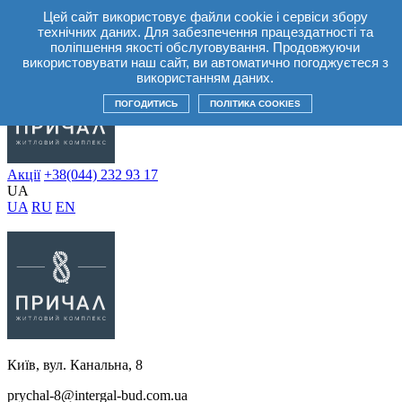
Цей сайт використовує файли cookie і сервіси збору
UA
технічних даних. Для забезпечення працездатності та
UA
RU
EN
поліпшення якості обслуговування. Продовжуючи
використовувати наш сайт, ви автоматично погоджуєтеся з
використанням даних.
ПОГОДИТИСЬ
ПОЛІТИКА COOKIES
Акції
+38(044) 232 93 17
UA
UA
RU
EN
Київ, вул. Канальна, 8
prychal-8@intergal-bud.com.ua