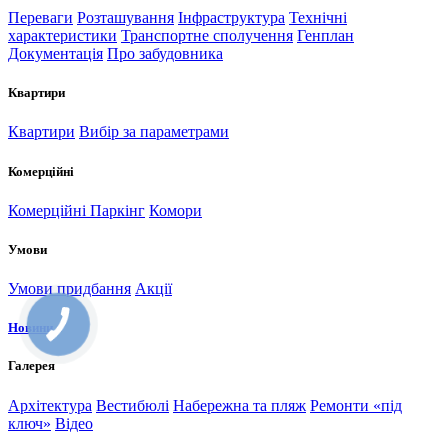
Переваги
Розташування
Інфраструктура
Технічні
характеристики
Транспортне сполучення
Генплан
Документація
Про забудовника
Квартири
Квартири
Вибір за параметрами
Комерційні
Комерційні
Паркінг
Комори
Умови
Умови придбання
Акції
Новини
Галерея
Архітектура
Вестибюлі
Набережна та пляж
Ремонти «під
ключ»
Відео