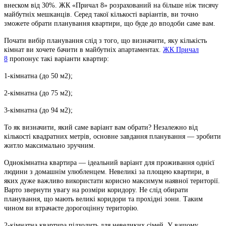
внеском від 30%. ЖК «Причал 8» розрахований на більше ніж тисячу
майбутніх мешканців. Серед такої кількості варіантів, ви точно
зможете обрати планування квартири, що буде до вподоби саме вам.
Почати вибір планування слід з того, що визначити, яку кількість
кімнат ви хочете бачити в майбутніх апартаментах.
ЖК Причал
8
пропонує такі варіанти квартир:
1-кімнатна (до 50 м2);
2-кімнатна (до 75 м2);
3-кімнатна (до 94 м2);
То як визначити, який саме варіант вам обрати? Незалежно від
кількості квадратних метрів, основне завдання планування — зробити
житло максимально зручним.
Однокімнатна квартира — ідеальний варіант для проживання однієї
людини з домашнім улюбленцем. Невеликі за площею квартири, в
яких дуже важливо використати корисно максимум наявної території.
Варто звернути увагу на розміри коридору. Не слід обирати
планування, що мають великі коридори та прохідні зони. Таким
чином ви втрачаєте дорогоцінну територію.
2-кімнатна квартира підходить для невеликих сімей. У вашому