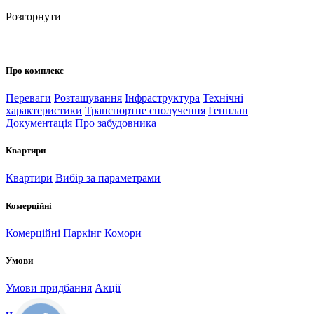
Розгорнути
Про комплекс
Переваги
Розташування
Інфраструктура
Технічні
характеристики
Транспортне сполучення
Генплан
Документація
Про забудовника
Квартири
Квартири
Вибір за параметрами
Комерційні
Комерційні
Паркінг
Комори
Умови
Умови придбання
Акції