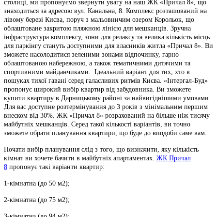
столиці, ми пропонуємо звернути увагу на наш ЖК «Причал 8», що
знаходиться за адресою вул. Канальна, 8. Комплекс розташований на
лівому березі Києва, поруч з мальовничим озером Корольок, що
облаштоване закритою пляжною лінією для мешканців. Зручна
інфраструктура комплексу, зони для релаксу та велика кількість місць
для паркінгу стануть доступними для власників житла «Причал 8». Ви
зможете насолодитися зеленими зонами відпочинку, гарно
облаштованою набережною, а також тематичними дитячими та
спортивними майданчиками. Ідеальний варіант для тих, хто в
пошуках тихої гавані серед галасливих ритмів Києва. «Інтергал-Буд»
пропонує широкий вибір квартир від забудовника. Ви зможете
купити квартиру в Дарницькому районі за найвигіднішими умовами.
Для вас доступне розтермінування до 3 років з мінімальним першим
внеском від 30%. ЖК «Причал 8» розрахований на більше ніж тисячу
майбутніх мешканців. Серед такої кількості варіантів, ви точно
зможете обрати планування квартири, що буде до вподоби саме вам.
Почати вибір планування слід з того, що визначити, яку кількість
кімнат ви хочете бачити в майбутніх апартаментах.
ЖК Причал
8
пропонує такі варіанти квартир:
1-кімнатна (до 50 м2);
2-кімнатна (до 75 м2);
3-кімнатна (до 94 м2);