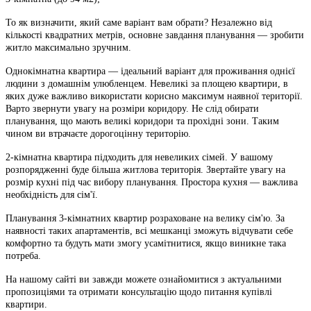
То як визначити, який саме варіант вам обрати? Незалежно від
кількості квадратних метрів, основне завдання планування — зробити
житло максимально зручним.
Однокімнатна квартира — ідеальний варіант для проживання однієї
людини з домашнім улюбленцем. Невеликі за площею квартири, в
яких дуже важливо використати корисно максимум наявної території.
Варто звернути увагу на розміри коридору. Не слід обирати
планування, що мають великі коридори та прохідні зони. Таким
чином ви втрачаєте дорогоцінну територію.
2-кімнатна квартира підходить для невеликих сімей. У вашому
розпорядженні буде більша житлова територія. Звертайте увагу на
розмір кухні під час вибору планування. Простора кухня — важлива
необхідність для сім'ї.
Планування 3-кімнатних квартир розраховане на велику сім'ю. За
наявності таких апартаментів, всі мешканці зможуть відчувати себе
комфортно та будуть мати змогу усамітнитися, якщо виникне така
потреба.
На нашому сайті ви завжди можете ознайомитися з актуальними
пропозиціями та отримати консультацію щодо питання купівлі
квартири.