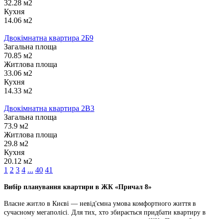
32.28 м2
Кухня
14.06 м2
Двокімнатна квартира 2Б9
Загальна площа
70.85 м2
Житлова площа
33.06 м2
Кухня
14.33 м2
Двокімнатна квартира 2В3
Загальна площа
73.9 м2
Житлова площа
29.8 м2
Кухня
20.12 м2
1
2
3
4
...
40
41
Вибір планування квартири в ЖК «Причал 8»
Власне житло в Києві — невід'ємна умова комфортного життя в
сучасному мегаполісі. Для тих, хто збирається придбати квартиру в