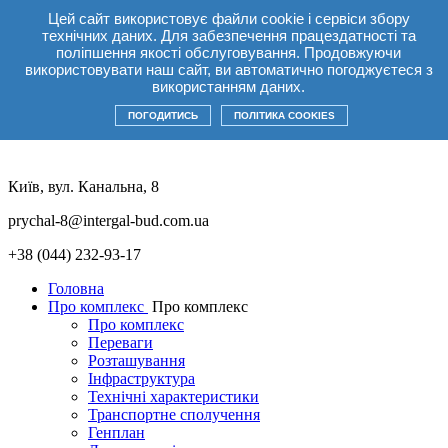
Цей сайт використовує файли cookie і сервіси збору
UA
технічних даних. Для забезпечення працездатності та
UA
RU
EN
поліпшення якості обслуговування. Продовжуючи
використовувати наш сайт, ви автоматично погоджуєтеся з
Акції
+38(044) 232 93 17
використанням даних.
UA
UA
RU
EN
ПОГОДИТИСЬ
ПОЛІТИКА COOKIES
Київ, вул. Канальна, 8
prychal-8@intergal-bud.com.ua
+38 (044) 232-93-17
Головна
Про комплекс
Про комплекс
Про комплекс
Переваги
Розташування
Інфраструктура
Технічні характеристики
Транспортне сполучення
Генплан