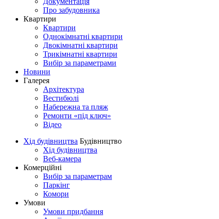
Документація
Про забудовника
Квартири
Квартири
Однокімнатні квартири
Двокімнатні квартири
Трикімнатні квартири
Вибір за параметрами
Новини
Галерея
Архітектура
Вестибюлі
Набережна та пляж
Ремонти «під ключ»
Відео
Хід будівництва
Будівництво
Хід будівництва
Веб-камера
Комерційні
Вибір за параметрам
Паркінг
Комори
Умови
Умови придбання