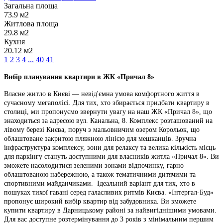
Загальна площа
73.9 м2
Житлова площа
29.8 м2
Кухня
20.12 м2
1
2
3
4
...
40
41
Вибір планування квартири в ЖК «Причал 8»
Власне житло в Києві — невід'ємна умова комфортного життя в
сучасному мегаполісі. Для тих, хто збирається придбати квартиру в
столиці, ми пропонуємо звернути увагу на наш ЖК «Причал 8», що
знаходиться за адресою вул. Канальна, 8. Комплекс розташований на
лівому березі Києва, поруч з мальовничим озером Корольок, що
облаштоване закритою пляжною лінією для мешканців. Зручна
інфраструктура комплексу, зони для релаксу та велика кількість місць
для паркінгу стануть доступними для власників житла «Причал 8». Ви
зможете насолодитися зеленими зонами відпочинку, гарно
облаштованою набережною, а також тематичними дитячими та
спортивними майданчиками. Ідеальний варіант для тих, хто в
пошуках тихої гавані серед галасливих ритмів Києва. «Інтергал-Буд»
пропонує широкий вибір квартир від забудовника. Ви зможете
купити квартиру в Дарницькому районі за найвигіднішими умовами.
Для вас доступне розтермінування до 3 років з мінімальним першим