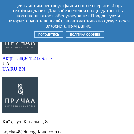
Цей сайт використовує файли cookie і сервіси збору
UA
технічних даних. Для забезпечення працездатності та
UA
RU
EN
поліпшення якості обслуговування. Продовжуючи
використовувати наш сайт, ви автоматично погоджуєтеся з
використанням даних.
ПОГОДИТИСЬ
ПОЛІТИКА COOKIES
Акції
+38(044) 232 93 17
UA
UA
RU
EN
Київ, вул. Канальна, 8
prychal-8@intergal-bud.com.ua