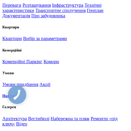
Переваги
Розташування
Інфраструктура
Технічні
характеристики
Транспортне сполучення
Генплан
Документація
Про забудовника
Квартири
Квартири
Вибір за параметрами
Комерційні
Комерційні
Паркінг
Комори
Умови
Умови придбання
Акції
Новини
Галерея
Архітектура
Вестибюлі
Набережна та пляж
Ремонти «під
ключ»
Відео