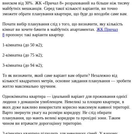
внеском від 30%. ЖК «Причал 8» розрахований на більше ніж тисячу
майбутніх мешканців. Серед такої кількості варіантів, ви точно
зможете обрати планування квартири, що буде до вподоби саме вам.
Почати вибір планування слід з того, що визначити, яку кількість
кімнат ви хочете бачити в майбутніх апартаментах.
ЖК Причал
8
пропонує такі варіанти квартир:
1-кімнатна (до 50 м2);
2-кімнатна (до 75 м2);
3-кімнатна (до 94 м2);
То як визначити, який саме варіант вам обрати? Незалежно від
кількості квадратних метрів, основне завдання планування — зробити
житло максимально зручним.
Однокімнатна квартира — ідеальний варіант для проживання однієї
людини з домашнім улюбленцем. Невеликі за площею квартири, в
яких дуже важливо використати корисно максимум наявної території.
Варто звернути увагу на розміри коридору. Не слід обирати
планування, що мають великі коридори та прохідні зони. Таким
чином ви втрачаєте дорогоцінну територію.
2-кімнатна квартира підходить для невеликих сімей. У вашому