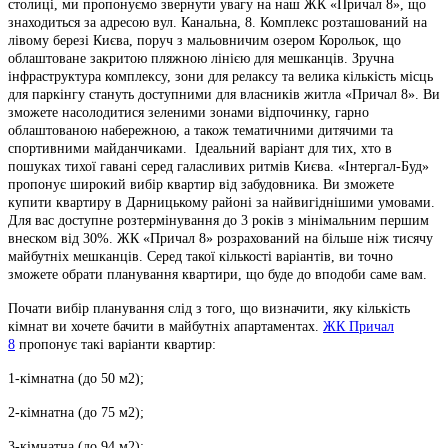
столиці, ми пропонуємо звернути увагу на наш ЖК «Причал 8», що
знаходиться за адресою вул. Канальна, 8. Комплекс розташований на
лівому березі Києва, поруч з мальовничим озером Корольок, що
облаштоване закритою пляжною лінією для мешканців. Зручна
інфраструктура комплексу, зони для релаксу та велика кількість місць
для паркінгу стануть доступними для власників житла «Причал 8». Ви
зможете насолодитися зеленими зонами відпочинку, гарно
облаштованою набережною, а також тематичними дитячими та
спортивними майданчиками. Ідеальний варіант для тих, хто в
пошуках тихої гавані серед галасливих ритмів Києва. «Інтергал-Буд»
пропонує широкий вибір квартир від забудовника. Ви зможете
купити квартиру в Дарницькому районі за найвигіднішими умовами.
Для вас доступне розтермінування до 3 років з мінімальним першим
внеском від 30%. ЖК «Причал 8» розрахований на більше ніж тисячу
майбутніх мешканців. Серед такої кількості варіантів, ви точно
зможете обрати планування квартири, що буде до вподоби саме вам.
Почати вибір планування слід з того, що визначити, яку кількість
кімнат ви хочете бачити в майбутніх апартаментах.
ЖК Причал
8
пропонує такі варіанти квартир:
1-кімнатна (до 50 м2);
2-кімнатна (до 75 м2);
3-кімнатна (до 94 м2);