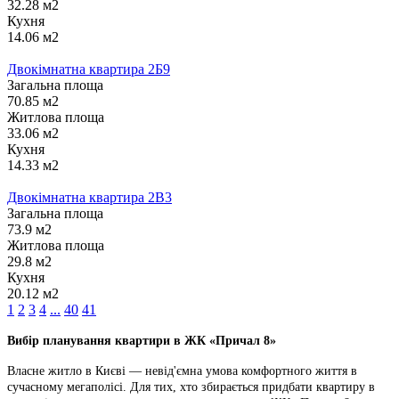
32.28 м2
Кухня
14.06 м2
Двокімнатна квартира 2Б9
Загальна площа
70.85 м2
Житлова площа
33.06 м2
Кухня
14.33 м2
Двокімнатна квартира 2В3
Загальна площа
73.9 м2
Житлова площа
29.8 м2
Кухня
20.12 м2
1
2
3
4
...
40
41
Вибір планування квартири в ЖК «Причал 8»
Власне житло в Києві — невід'ємна умова комфортного життя в
сучасному мегаполісі. Для тих, хто збирається придбати квартиру в