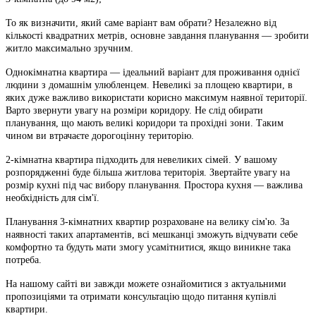
То як визначити, який саме варіант вам обрати? Незалежно від
кількості квадратних метрів, основне завдання планування — зробити
житло максимально зручним.
Однокімнатна квартира — ідеальний варіант для проживання однієї
людини з домашнім улюбленцем. Невеликі за площею квартири, в
яких дуже важливо використати корисно максимум наявної території.
Варто звернути увагу на розміри коридору. Не слід обирати
планування, що мають великі коридори та прохідні зони. Таким
чином ви втрачаєте дорогоцінну територію.
2-кімнатна квартира підходить для невеликих сімей. У вашому
розпорядженні буде більша житлова територія. Звертайте увагу на
розмір кухні під час вибору планування. Простора кухня — важлива
необхідність для сім'ї.
Планування 3-кімнатних квартир розраховане на велику сім'ю. За
наявності таких апартаментів, всі мешканці зможуть відчувати себе
комфортно та будуть мати змогу усамітнитися, якщо виникне така
потреба.
На нашому сайті ви завжди можете ознайомитися з актуальними
пропозиціями та отримати консультацію щодо питання купівлі
квартири.