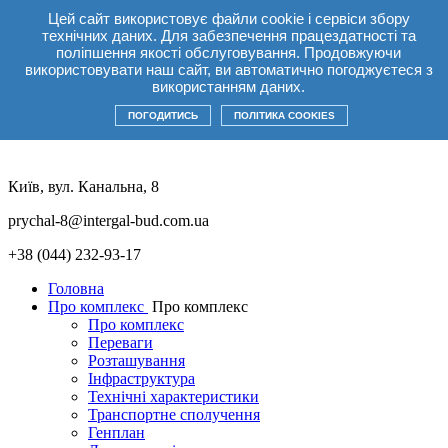
Цей сайт використовує файли cookie і сервіси збору
UA
технічних даних. Для забезпечення працездатності та
UA
RU
EN
поліпшення якості обслуговування. Продовжуючи
використовувати наш сайт, ви автоматично погоджуєтеся з
Акції
+38(044) 232 93 17
використанням даних.
UA
UA
RU
EN
ПОГОДИТИСЬ
ПОЛІТИКА COOKIES
Київ, вул. Канальна, 8
prychal-8@intergal-bud.com.ua
+38 (044) 232-93-17
Головна
Про комплекс
Про комплекс
Про комплекс
Переваги
Розташування
Інфраструктура
Технічні характеристики
Транспортне сполучення
Генплан