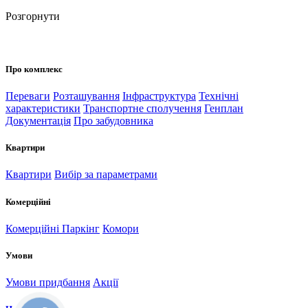
Розгорнути
Про комплекс
Переваги
Розташування
Інфраструктура
Технічні
характеристики
Транспортне сполучення
Генплан
Документація
Про забудовника
Квартири
Квартири
Вибір за параметрами
Комерційні
Комерційні
Паркінг
Комори
Умови
Умови придбання
Акції