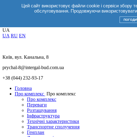
Цей сайт використовує файли cookie і сервіси збору т
UA
обслуговування. Продовжуючи використовувати 
UA
RU
EN
ПОГОДИ
Акції
+38(044) 232 93 17
UA
UA
RU
EN
Київ, вул. Канальна, 8
prychal-8@intergal-bud.com.ua
+38 (044) 232-93-17
Головна
Про комплекс
Про комплекс
Про комплекс
Переваги
Розташування
Інфраструктура
Технічні характеристики
Транспортне сполучення
Генплан