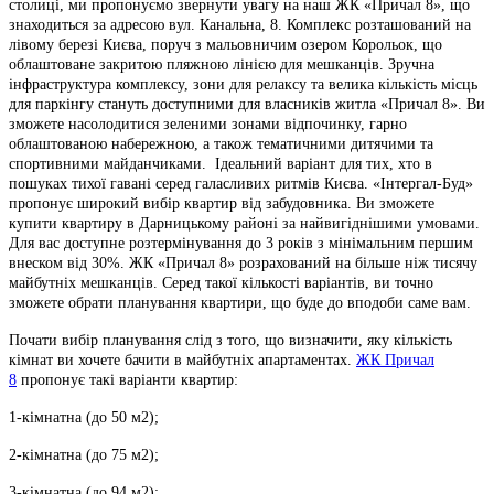
столиці, ми пропонуємо звернути увагу на наш ЖК «Причал 8», що
знаходиться за адресою вул. Канальна, 8. Комплекс розташований на
лівому березі Києва, поруч з мальовничим озером Корольок, що
облаштоване закритою пляжною лінією для мешканців. Зручна
інфраструктура комплексу, зони для релаксу та велика кількість місць
для паркінгу стануть доступними для власників житла «Причал 8». Ви
зможете насолодитися зеленими зонами відпочинку, гарно
облаштованою набережною, а також тематичними дитячими та
спортивними майданчиками. Ідеальний варіант для тих, хто в
пошуках тихої гавані серед галасливих ритмів Києва. «Інтергал-Буд»
пропонує широкий вибір квартир від забудовника. Ви зможете
купити квартиру в Дарницькому районі за найвигіднішими умовами.
Для вас доступне розтермінування до 3 років з мінімальним першим
внеском від 30%. ЖК «Причал 8» розрахований на більше ніж тисячу
майбутніх мешканців. Серед такої кількості варіантів, ви точно
зможете обрати планування квартири, що буде до вподоби саме вам.
Почати вибір планування слід з того, що визначити, яку кількість
кімнат ви хочете бачити в майбутніх апартаментах.
ЖК Причал
8
пропонує такі варіанти квартир:
1-кімнатна (до 50 м2);
2-кімнатна (до 75 м2);
3-кімнатна (до 94 м2);