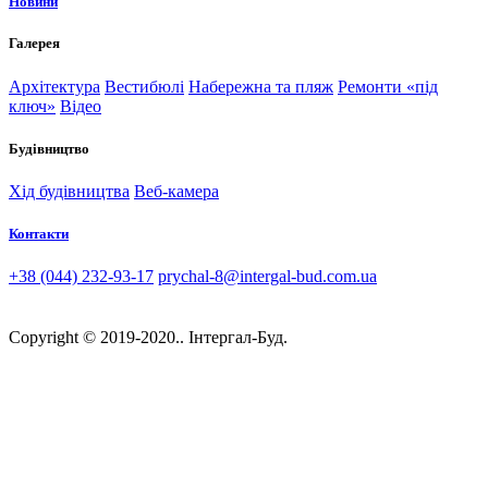
Новини
Галерея
Архітектура
Вестибюлі
Набережна та пляж
Ремонти «під
ключ»
Відео
Будівництво
Хід будівництва
Веб-камера
Контакти
+38 (044) 232-93-17
prychal-8@intergal-bud.com.ua
Copyright © 2019-2020.. Інтергал-Буд.