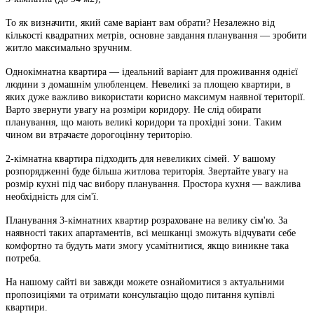
То як визначити, який саме варіант вам обрати? Незалежно від
кількості квадратних метрів, основне завдання планування — зробити
житло максимально зручним.
Однокімнатна квартира — ідеальний варіант для проживання однієї
людини з домашнім улюбленцем. Невеликі за площею квартири, в
яких дуже важливо використати корисно максимум наявної території.
Варто звернути увагу на розміри коридору. Не слід обирати
планування, що мають великі коридори та прохідні зони. Таким
чином ви втрачаєте дорогоцінну територію.
2-кімнатна квартира підходить для невеликих сімей. У вашому
розпорядженні буде більша житлова територія. Звертайте увагу на
розмір кухні під час вибору планування. Простора кухня — важлива
необхідність для сім'ї.
Планування 3-кімнатних квартир розраховане на велику сім'ю. За
наявності таких апартаментів, всі мешканці зможуть відчувати себе
комфортно та будуть мати змогу усамітнитися, якщо виникне така
потреба.
На нашому сайті ви завжди можете ознайомитися з актуальними
пропозиціями та отримати консультацію щодо питання купівлі
квартири.