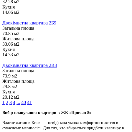
32.28 м2
Кухня
14.06 м2
Двокімнатна квартира 2Б9
Загальна площа
70.85 м2
Житлова площа
33.06 м2
Кухня
14.33 м2
Двокімнатна квартира 2В3
Загальна площа
73.9 м2
Житлова площа
29.8 м2
Кухня
20.12 м2
1
2
3
4
...
40
41
Вибір планування квартири в ЖК «Причал 8»
Власне житло в Києві — невід'ємна умова комфортного життя в
сучасному мегаполісі. Для тих, хто збирається придбати квартиру в