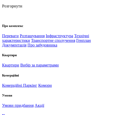
Розгорнути
Про комплекс
Переваги
Розташування
Інфраструктура
Технічні
характеристики
Транспортне сполучення
Генплан
Документація
Про забудовника
Квартири
Квартири
Вибір за параметрами
Комерційні
Комерційні
Паркінг
Комори
Умови
Умови придбання
Акції