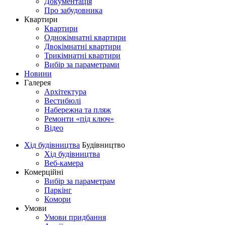
Документація
Про забудовника
Квартири
Квартири
Однокімнатні квартири
Двокімнатні квартири
Трикімнатні квартири
Вибір за параметрами
Новини
Галерея
Архітектура
Вестибюлі
Набережна та пляж
Ремонти «під ключ»
Відео
Хід будівництва
Будівництво
Хід будівництва
Веб-камера
Комерційні
Вибір за параметрам
Паркінг
Комори
Умови
Умови придбання