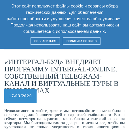
Этот сайт использует файлы cookie и сервисы сбора
RU
технических данных. Для обеспечения
работоспособности и улучшения качества обслуживания.
Продолжая использовать наш сайт, вы автоматически
соглашаетесь с использованием данных.
Главная
/
Новости
/
«Интергал-Буд» внедряет программу
INTERGAL-Online, собственный Telegram-канал и виртуальные
СОГЛАСИТЬСЯ
ПОЛИТИКА COOKIES
туры в шоу-румах
«ИНТЕРГАЛ-БУД» ВНЕДРЯЕТ
ПРОГРАММУ INTERGAL-ONLINE,
СОБСТВЕННЫЙ TELEGRAM-
КАНАЛ И ВИРТУАЛЬНЫЕ ТУРЫ В
ШОУ-РУМАХ
17/03/2020
Недвижимость в любые, даже самые неспокойные времена была и
остается надежной инвестицией и гарантией стабильности. Вот и
сейчас, несмотря на карантин, мы наблюдаем высокий спрос на
квартиры. Мы благодарны вам за доверие и делаем все, чтобы вы
чувствовали не только уверенность в своих инвестициях в