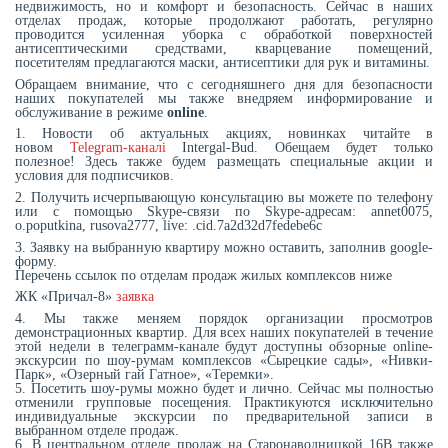
недвижимость, но и комфорт и безопасность. Сейчас в наших
отделах продаж, которые продолжают работать, регулярно
проводится усиленная уборка с обработкой поверхностей
антисептическими средствами, кварцевание помещений,
посетителям предлагаются маски, антисептики для рук и витамины.
Обращаем внимание, что с сегодняшнего дня для безопасности
наших покупателей мы также внедряем информирование и
обслуживание в режиме
online
.
1. Новости об актуальных акциях, новинках читайте в
новом
Telegram-каналі
Intergal-Bud. Обещаем будет только
полезное! Здесь также будем размещать специальные акции и
условия для подписчиков.
2. Получить исчерпывающую консультацию вы можете по телефону
или с помощью Skype-связи по Skype-адресам: annet0075,
o.poputkina, rusova2777, live: .cid.7a2d32d7fedebe6c
3. Заявку на выбранную квартиру можно оставить, заполнив google-
форму.
Перечень ссылок по отделам продаж жилых комплексов ниже
ЖК «Причал-8»
заявка
4. Мы также меняем порядок организации просмотров
демонстрационных квартир. Для всех наших покупателей в течение
этой недели в телеграмм-канале будут доступны обзорные online-
экскурсии по шоу-румам комплексов «Сырецкие сады», «Нивки-
Парк», «Озерный гай Гатное», «Теремки».
5. Посетить шоу-румы можно будет и лично. Сейчас мы полностью
отменили групповые посещения. Практикуются исключительно
индивидуальные экскурсии по предварительной записи в
выбранном отделе продаж.
6. В центральном отделе продаж на Старонаводницкой 16В также