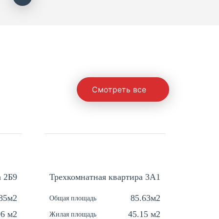
Смотреть все
а 2Б9
Трехкомнатная квартира 3A1
Одноко
.85м2
85.63м2
Общая площадь
Общая п
06 м2
45.15 м2
Жилая площадь
Жилая п