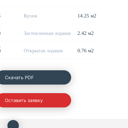
4
Кухня
14.25 м2
5
Застекленная лоджия
2.42 м2
6
Открытая лоджия
0.76 м2
Cкачать PDF
Оставить заявку