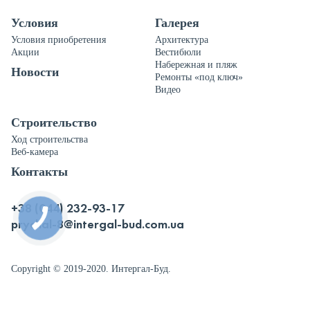
Условия
Галерея
Условия приобретения
Архитектура
Акции
Вестибюли
Набережная и пляж
Новости
Ремонты «под ключ»
Видео
Строительство
Ход строительства
Веб-камера
Контакты
+38 (044) 232-93-17
КНОПКА
ЗВ'ЯЗКУ
prychal-8@intergal-bud.com.ua
Copyright © 2019-2020. Интергал-Буд.