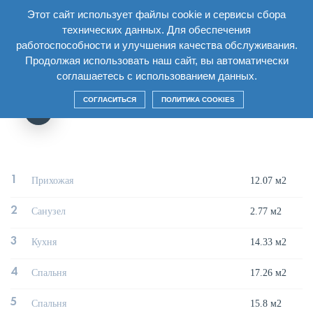
Этот сайт использует файлы cookie и сервисы сбора
RU
технических данных. Для обеспечения
работоспособности и улучшения качества обслуживания.
Главная
/
Дом
/
Секция1 Этаж4
/
Двухкомнатная квартира 2Б9
Продолжая использовать наш сайт, вы автоматически
соглашаетесь с использованием данных.
ДВУХКОМНАТНАЯ КВАРТИРА 2Б9
СОГЛАСИТЬСЯ
ПОЛИТИКА COOKIES
1
Прихожая
12.07 м2
2
Санузел
2.77 м2
3
Кухня
14.33 м2
4
Спальня
17.26 м2
5
Спальня
15.8 м2