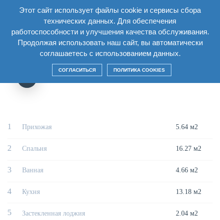
Этот сайт использует файлы cookie и сервисы сбора
RU
технических данных. Для обеспечения
работоспособности и улучшения качества обслуживания.
Главная
/
Дом
/
Секция6 Этаж18
/
Однокомнатная квартира 1Б5
Продолжая использовать наш сайт, вы автоматически
соглашаетесь с использованием данных.
ОДНОКОМНАТНАЯ КВАРТИРА 1Б5
СОГЛАСИТЬСЯ
ПОЛИТИКА COOKIES
1
Прихожая
5.64 м2
2
Спальня
16.27 м2
3
Ванная
4.66 м2
4
Кухня
13.18 м2
5
Застекленная лоджия
2.04 м2