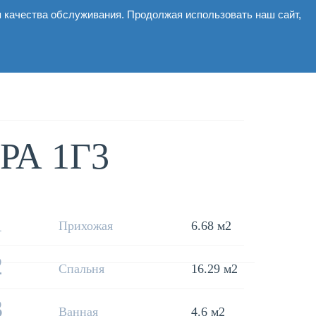
я качества обслуживания. Продолжая использовать наш сайт,
ммерческие
Галерея
Новости
Контакты
А 1Г3
1
Прихожая
6.68 м2
2
Спальня
16.29 м2
3
Ванная
4.6 м2