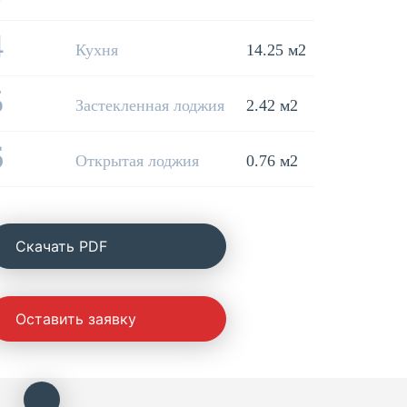
4
Кухня
14.25 м2
5
Застекленная лоджия
2.42 м2
6
Открытая лоджия
0.76 м2
Cкачать PDF
Оставить заявку