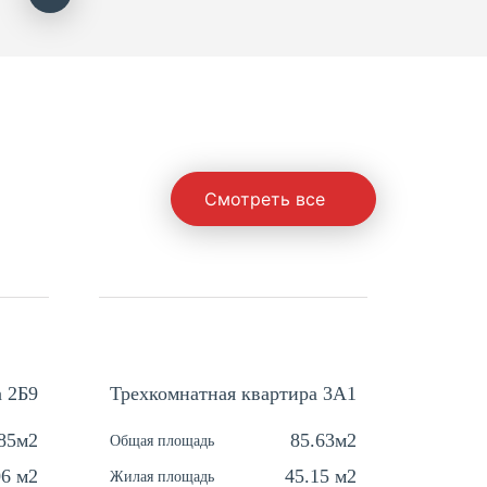
Смотреть все
а 2Б9
Трехкомнатная квартира 3A1
Одноко
.85м2
85.63м2
Общая площадь
Общая п
06 м2
45.15 м2
Жилая площадь
Жилая п