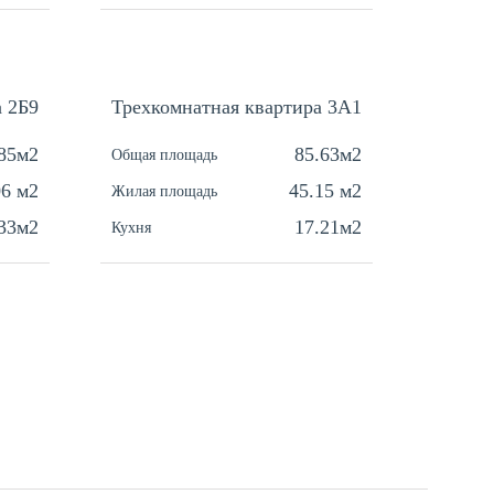
а 2Б9
Трехкомнатная квартира 3A1
Одноко
.85м2
85.63м2
Общая площадь
Общая п
06 м2
45.15 м2
Жилая площадь
Жилая п
.33м2
17.21м2
Кухня
Кухня