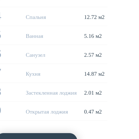
4
Спальня
12.72 м2
5
Ванная
5.16 м2
6
Санузел
2.57 м2
7
Кухня
14.87 м2
8
Застекленная лоджия
2.01 м2
9
Открытая лоджия
0.47 м2