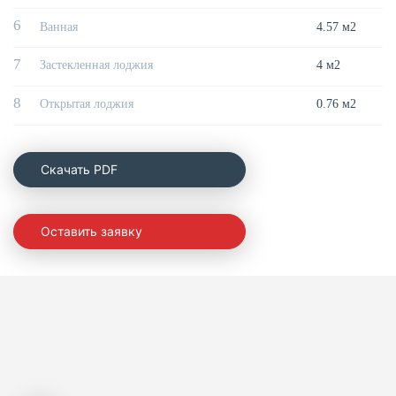
6
Ванная
4.57 м2
7
Застекленная лоджия
4 м2
8
Открытая лоджия
0.76 м2
Cкачать PDF
Оставить заявку