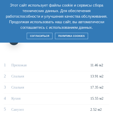
Этот сайт использует файлы cookie и сервисы сбора
RU
технических данных. Для обеспечения
работоспособности и улучшения качества обслуживания.
Главная
/
Дом
/
Секция4 Этаж4
/
Двухкомнатная квартира 2А3
Продолжая использовать наш сайт, вы автоматически
соглашаетесь с использованием данных.
ДВУХКОМНАТНАЯ КВАРТИРА 2А3
СОГЛАСИТЬСЯ
ПОЛИТИКА COOKIES
1
Прихожая
11.46 м2
2
Спальня
13.91 м2
3
Спальня
17.35 м2
4
Кухня
15.55 м2
5
Санузел
2.52 м2