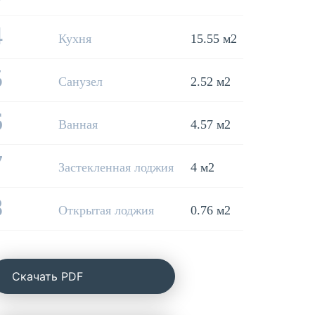
4
Кухня
15.55 м2
5
Санузел
2.52 м2
6
Ванная
4.57 м2
7
Застекленная лоджия
4 м2
8
Открытая лоджия
0.76 м2
Cкачать PDF