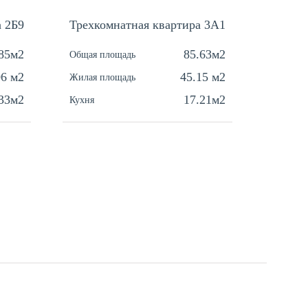
а 2Б9
Трехкомнатная квартира 3A1
Одноко
.85м2
85.63м2
Общая площадь
Общая п
06 м2
45.15 м2
Жилая площадь
Жилая п
.33м2
17.21м2
Кухня
Кухня