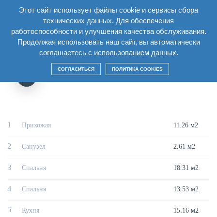
Этот сайт использует файлы cookie и сервисы сбора
RU
технических данных. Для обеспечения
работоспособности и улучшения качества обслуживания.
Главная
/
Дом
/
Секция2 Этаж12
/
Двухкомнатная квартира 2Б3
Продолжая использовать наш сайт, вы автоматически
соглашаетесь с использованием данных.
ДВУХКОМНАТНАЯ КВАРТИРА 2Б3
СОГЛАСИТЬСЯ
ПОЛИТИКА COOKIES
1
Прихожая
11.26 м2
2
Санузел
2.61 м2
3
Спальня
18.31 м2
4
Спальня
13.53 м2
5
Кухня
15.16 м2