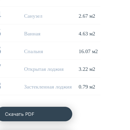
4
Санузел
2.67 м2
5
Ванная
4.63 м2
6
Спальня
16.07 м2
7
Открытая лоджия
3.22 м2
8
Застекленная лоджия
0.79 м2
Cкачать PDF