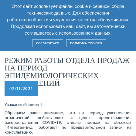
Этот сайт использует файлы cookie и сервисы сбора
RU
технических данных. Для обеспечения
работоспособности и улучшения качества обслуживания.
Продолжая использовать наш сайт, вы автоматически
соглашаетесь с использованием данных.
Главная
/
Новости
/
Режим работы отдела продаж на период
эпидемиологических ограничений
СОГЛАСИТЬСЯ
ПОЛИТИКА COOKIES
РЕЖИМ РАБОТЫ ОТДЕЛА ПРОДАЖ
НА ПЕРИОД
ЭПИДЕМИОЛОГИЧЕСКИХ
ОГРАНИЧЕНИЙ
02/11/2021
Уважаемый клиент!
Обращаем ваше внимание, что на период ужесточения
ограничений, действующих с целью предотвращения
распространения COVID-19, отделы продаж на объектах
"Интергал-Буд" работают по предварительной записи на
консультацию.