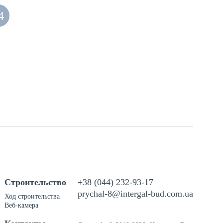
4
Строительство
+38 (044) 232-93-17
prychal-8@intergal-bud.com.ua
Ход строительства
Веб-камера