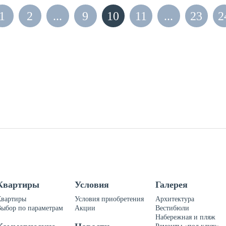
1
2
...
9
10
11
...
23
2
Квартиры
Условия
Галерея
Квартиры
Условия приобретения
Архитектура
Выбор по параметрам
Акции
Вестибюли
Набережная и пляж